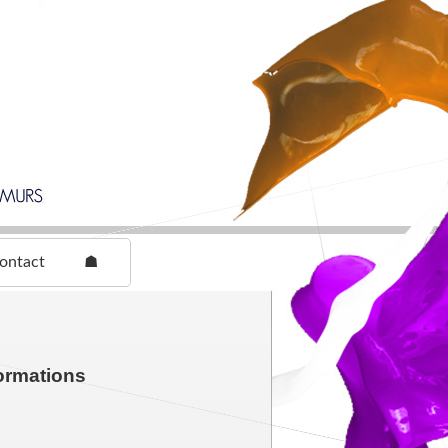
ontact
☗
ormations